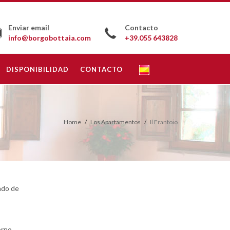
Enviar email
Contacto
info@borgobottaia.com
+39.055 643828
DISPONIBILIDAD
CONTACTO
Home
Los Apartamentos
Il Frantoio
dado de
orno