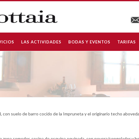
VICIOS
LAS ACTIVIDADES
BODAS Y EVENTOS
TARIFAS
el, con suelo de barro cocido de la Impruneta y el originario techo above
n zona comedor, cocina de esquina equipada, con nevera/congelador y h