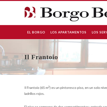
EL BORGO
LOS APARTAMENTOS
LOS SER
Il Frantoio
2
Il Frantoio (65 m
) es un pintoresco piso, en un solo niv
ladrillos rojos.
El piso se compone de dos compartimentos: entrada co