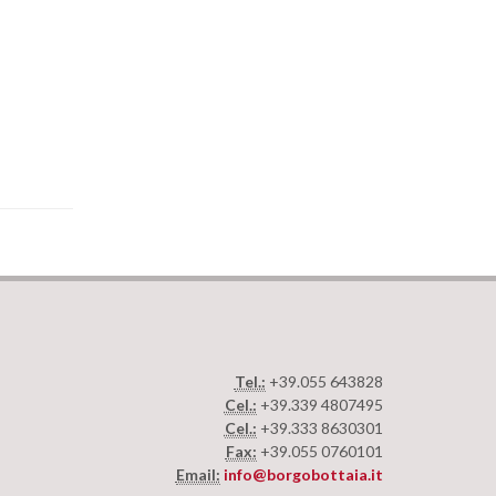
Tel.:
+39.055 643828
Cel.:
+39.339 4807495
Cel.:
+39.333 8630301
Fax:
+39.055 0760101
Email:
info@borgobottaia.it